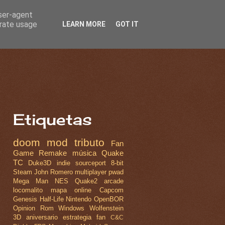
user-agent
erate usage
LEARN MORE
GOT IT
Etiquetas
doom
mod
tributo
Fan
Game
Remake
música
Quake
TC
Duke3D
indie
sourceport
8-bit
Steam
John Romero
multiplayer
pwad
Mega Man
NES
Quake2
arcade
locomalito
mapa
online
Capcom
Genesis
Half-Life
Nintendo
OpenBOR
Opinion
Rom
Windows
Wolfenstein
3D
aniversario
estrategia
fan
C&C