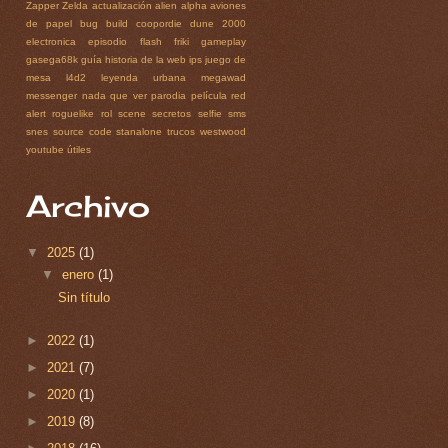
Zapper
Zelda
actualización
alien
alpha
aviones
de papel
bug
build
coopordie
dune 2000
electronica
episodio
flash
friki
gameplay
gasega68k
guía
historia de la web
ips
juego de
mesa
l4d2
leyenda urbana
megawad
messenger
nada que ver
parodia
película
red
alert
roguelike
rol
scene
secretos
selfie
sms
snes
source code
stanalone
trucos
westwood
youtube
útiles
Archivo
▼
2025
(1)
▼
enero
(1)
Sin título
►
2022
(1)
►
2021
(7)
►
2020
(1)
►
2019
(8)