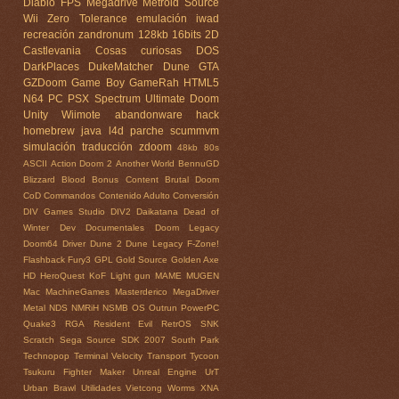
Diablo
FPS
Megadrive
Metroid
Source
Wii
Zero Tolerance
emulación
iwad
recreación
zandronum
128kb
16bits
2D
Castlevania
Cosas curiosas
DOS
DarkPlaces
DukeMatcher
Dune
GTA
GZDoom
Game Boy
GameRah
HTML5
N64
PC
PSX
Spectrum
Ultimate Doom
Unity
Wiimote
abandonware
hack
homebrew
java
l4d
parche
scummvm
simulación
traducción
zdoom
48kb
80s
ASCII
Action Doom 2
Another World
BennuGD
Blizzard
Blood
Bonus Content
Brutal Doom
CoD
Commandos
Contenido Adulto
Conversión
DIV Games Studio
DIV2
Daikatana
Dead of
Winter
Dev
Documentales
Doom Legacy
Doom64
Driver
Dune 2
Dune Legacy
F-Zone!
Flashback
Fury3
GPL
Gold Source
Golden Axe
HD
HeroQuest
KoF
Light gun
MAME
MUGEN
Mac
MachineGames
Masterderico
MegaDriver
Metal
NDS
NMRiH
NSMB
OS
Outrun
PowerPC
Quake3
RGA
Resident Evil
RetrOS
SNK
Scratch
Sega
Source SDK 2007
South Park
Technopop
Terminal Velocity
Transport Tycoon
Tsukuru Fighter Maker
Unreal Engine
UrT
Urban Brawl
Utilidades
Vietcong
Worms
XNA