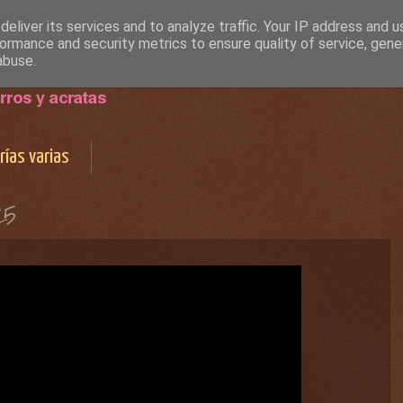
eliver its services and to analyze traffic. Your IP address and 
ormance and security metrics to ensure quality of service, gen
abuse.
rías varias
25