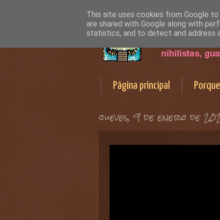
This site uses cookies from Google to d
are shared with Google along with perf
statistics, and to detect and address 
Página principal
Porque
jueves, 9 de enero de 20